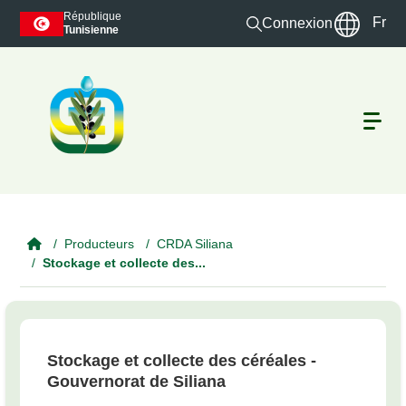
Skip to main content
République
Fr
Connexion
Tunisienne
Producteurs
CRDA Siliana
Stockage et collecte des...
Stockage et collecte des céréales -
Gouvernorat de Siliana