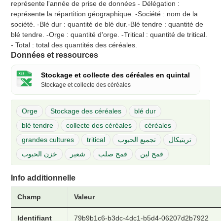
représente l'année de prise de données - Délégation :
représente la répartition géographique. -Société : nom de la
société. -Blé dur : quantité de blé dur.-Blé tendre : quantité de
blé tendre. -Orge : quantité d'orge. -Tritical : quantité de tritical.
- Total : total des quantités des céréales.
Données et ressources
Stockage et collecte des céréales en quintal
Stockage et collecte des céréales
Orge
Stockage des céréales
blé dur
blé tendre
collecte des céréales
céréales
grandes cultures
tritical
تجميع الحبوب
تريتيكال
قمح لين
قمح صلب
شعير
خزن الحبوب
Info additionnelle
Champ
Valeur
Identifiant
79b9b1c6-b3dc-4dc1-b5d4-06207d2b7922