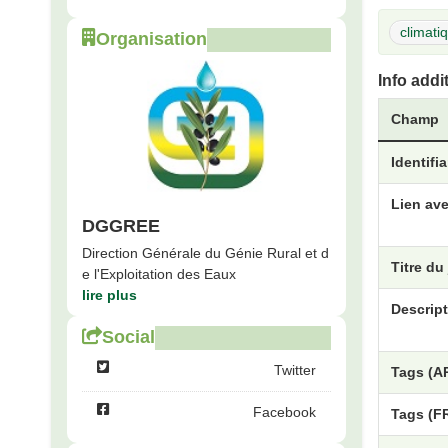
climati
Organisation
Info addi
Champ
Identifi
Lien ave
DGGREE
Direction Générale du Génie Rural et d
Titre du
e l'Exploitation des Eaux
lire plus
Descript
Social
Twitter
Tags (A
Facebook
Tags (F