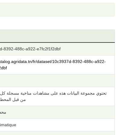
d-8392-488c-a922-e7fc2f1f2dbf
catalog.agridata.tn/fr/dataset/10c3937d-8392-488c-a922-
2dbf
من قبل المحطة 
محط
limatique