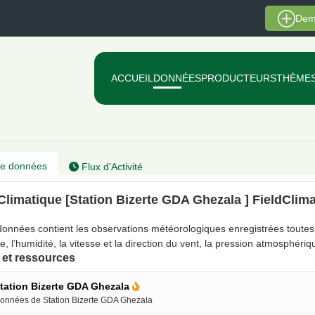
Dem
ACCUEIL
DONNÉES
PRODUCTEURS
THÈME
e données
Flux d'Activité
Climatique [Station Bizerte GDA Ghezala ] FieldClim
onnées contient les observations météorologiques enregistrées toutes l
, l’humidité, la vitesse et la direction du vent, la pression atmosphériq
et ressources
tation Bizerte GDA Ghezala
onnées de Station Bizerte GDA Ghezala