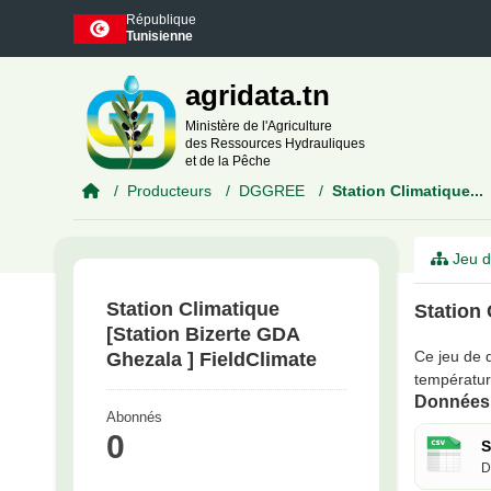
Skip to main content
République
Tunisienne
agridata.tn
Ministère de l'Agriculture
des Ressources Hydrauliques
et de la Pêche
Producteurs
DGGREE
Station Climatique...
Jeu d
Station Climatique
Station 
[Station Bizerte GDA
Ce jeu de d
Ghezala ] FieldClimate
température
Données 
Abonnés
0
S
D