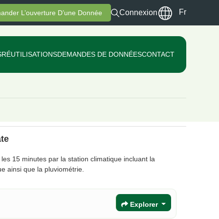
Fr
Connexion
ander L’ouverture D’une Donnée
S
RÉUTILISATIONS
DEMANDES DE DONNÉES
CONTACT
ate
es 15 minutes par la station climatique incluant la
ue ainsi que la pluviométrie.
Explorer