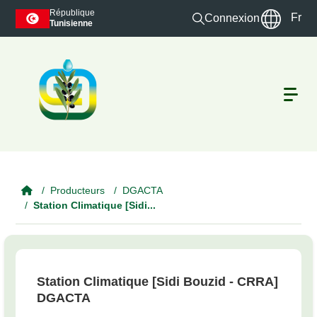
Skip to main content
République
Fr
Connexion
Tunisienne
Producteurs
DGACTA
Station Climatique [Sidi...
Station Climatique [Sidi Bouzid - CRRA]
DGACTA