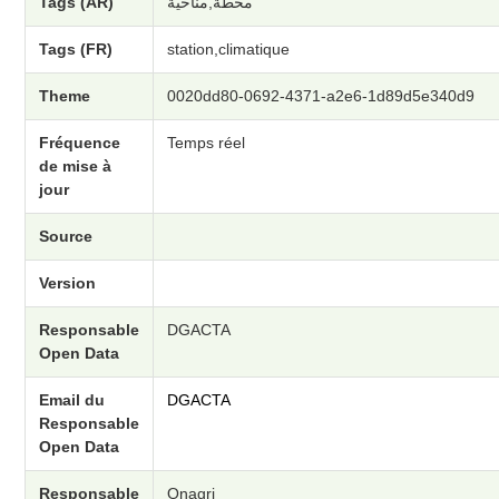
Tags (AR)
محطة,مناخية
Tags (FR)
station,climatique
Theme
0020dd80-0692-4371-a2e6-1d89d5e340d9
Fréquence
Temps réel
de mise à
jour
Source
Version
Responsable
DGACTA
Open Data
Email du
DGACTA
Responsable
Open Data
Responsable
Onagri