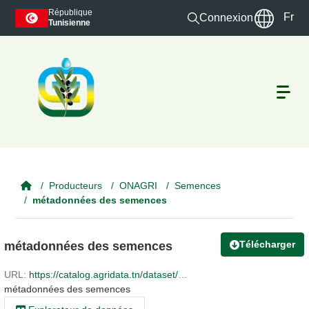
Skip to main content
République
Fr
Connexion
Tunisienne
Producteurs
ONAGRI
Semences
métadonnées des semences
Télécharger
métadonnées des semences
URL:
https://catalog.agridata.tn/dataset/5f4526df-efad-4416-9a15-b31a758969ab/resource/1f35c9b8-7e83-4adc-8386-35bbb21ead32/download/metadonnee-semences.xlsx
métadonnées des semences