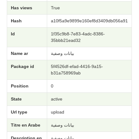
Has views
True
Hash
a10f5a9e9899e160ef8d3409db056a91
Id
1f35c9b8-7e83-4adc-8386-
35bbb21ead32
Name ar
بيانات وصفية
Package id
5f4526df-efad-4416-9a15-
b31a758969ab
Position
0
State
active
Url type
upload
Titre en Arabe
بيانات وصفية
Description en
بيانات وصفية