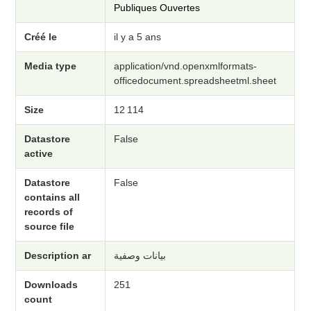
Publiques Ouvertes
Créé le
il y a 5 ans
Media type
application/vnd.openxmlformats-
officedocument.spreadsheetml.sheet
Size
12 114
Datastore
False
active
Datastore
False
contains all
records of
source file
Description ar
بيانات وصفية
Downloads
251
count