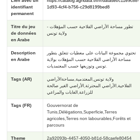
Lien avec un
https://catalog.agridata.tn/fr/dataset/c11e9c88-
identifiant
1d93-4cf4-b756-c29d8199bed8
permanent
Titre du jeu
تطور مساحة الأراضي الفلاحية حسب المؤهلات -
de données
ولاية تونس
en Arabe
Description
تحتوي مجموعة البيانات على معطيات تتعلق بتطور
en Arabe
مساحة الأراضي الفلاحية حسب المؤهلات بولاية
تونس وتوزيعها حسب المعتمديات.
Tags (AR)
ولاية تونس,المعتدمية,مساحةالأراضي
الفلاحية,الأراضي المحترثة,الأراضي الغير صالحة
للزراعة,الغابات والمراعي
Tags (FR)
Gouvernorat de
Tunis,Délégations,Superficie,Terres
agricoles,Terres non labourables,Forêts et
parcours
Theme
2a92093b-4457-4050-b81d-58caefe80454