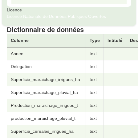
Licence
Licence Nationale de Données Publiques Ouvertes
Dictionnaire de données
Colonne
Type
Intitulé
Des
Annee
text
Delegation
text
Superficie_maraichage_irrigues_ha
text
Superficie_maraichage_pluvial_ha
text
Production_maraichage_irrigues_t
text
production_maraichage_pluvial_t
text
Superficie_cereales_irrigues_ha
text