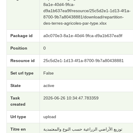
8a1e-40d4-9fca-
d9a1b637ea9f/resource/25c5d2e1-1d13-4f1a-
8700-9b7a80438881/download/repartition-
des-terres-agricoles-par-type.xlsx
Package id
a0c070e3-8a1e-40d4-9fca-d9a1b637ea9f
Position
0
Resource id
25c5d2e1-1d13-4f1a-8700-9b7a80438881
Set url type
False
State
active
Task
2026-06-26 10:34:47.783359
created
Url type
upload
Titre en
توزيع الأراضي الزراعية حسب النوع والمعتمدية