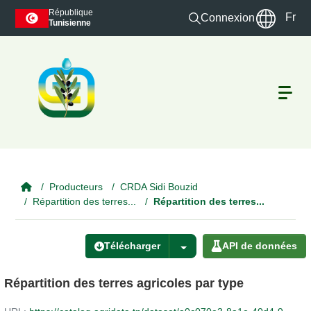
Skip to main content
République
Fr
Connexion
Tunisienne
Producteurs
CRDA Sidi Bouzid
Répartition des terres...
Répartition des terres...
Télécharger
API de données
Répartition des terres agricoles par type