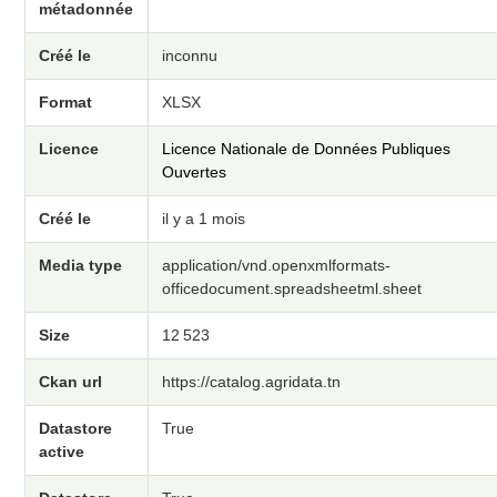
métadonnée
Créé le
inconnu
Format
XLSX
Licence
Licence Nationale de Données Publiques
Ouvertes
Créé le
il y a 1 mois
Media type
application/vnd.openxmlformats-
officedocument.spreadsheetml.sheet
Size
12 523
Ckan url
https://catalog.agridata.tn
Datastore
True
active