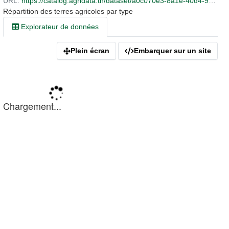
URL:
https://catalog.agridata.tn/dataset/a0c070e3-8a1e-40d4-9fca-d9a1b637ea9f/resource/25c5d2e1-1d13-4f1a-8700-9b7a80438881/download/repartition-des-terres-agricoles-par-type.xlsx
Répartition des terres agricoles par type
Explorateur de données
Plein écran
Embarquer sur un site