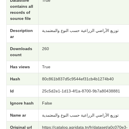
Datastore
True
contains all
records of
source file
Description
توزيع الأراضي الزراعية حسب النوع والمعتمدية
ar
Downloads
260
count
Has views
True
Hash
80c861b837d5c9544ef31cb4b1274b40
Id
25c5d2e1-1d13-4f1a-8700-9b7a80438881
Ignore hash
False
Name ar
توزيع الأراضي الزراعية حسب النوع والمعتمدية
Original url
https://catalog.agridata.tn/fr/dataset/a0c070e3-