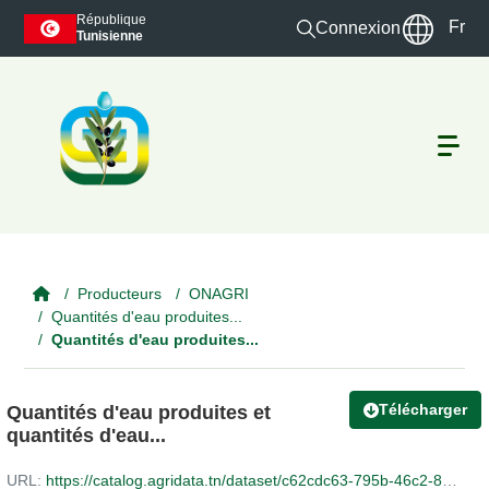
Skip to main content
République
Fr
Connexion
Tunisienne
Producteurs
ONAGRI
Quantités d'eau produites...
Quantités d'eau produites...
Télécharger
Quantités d'eau produites et
quantités d'eau...
URL:
https://catalog.agridata.tn/dataset/c62cdc63-795b-46c2-826d-f942b2bae4f0/resource/6b37e7bd-70a7-42e6-a52e-05a31e003e15/download/quantite-totaledeau-produite-et-quantite-totale-transferee-par-barrage-en-m3-2-1.xlsx