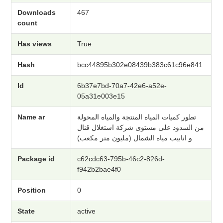
Downloads
467
count
Has views
True
Hash
bcc44895b302e08439b383c61c96e841
Id
6b37e7bd-70a7-42e6-a52e-
05a31e003e15
Name ar
تطور كميات المياه المنتجة والمياه المحولة
من السدود على مستوى شركة استغلال قنال
و انابيب مياه الشمال (مليون متر مكعب)
Package id
c62cdc63-795b-46c2-826d-
f942b2bae4f0
Position
0
State
active