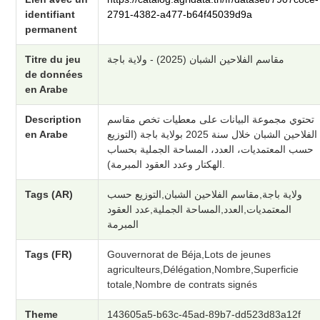
identifiant
2791-4382-a477-b64f45039d9a
permanent
Titre du jeu
مقاسم الفلاحين الشبان (2025) - ولاية باجة
de données
en Arabe
Description
تحتوي مجموعة البيانات على معطيات تخص مقاسم
en Arabe
الفلاحين الشبان خلال سنة 2025 بولاية باجة (التوزيع
حسب المعتمديات، العدد، المساحة الجملية بحساب
الهكتار وعدد العقود المبرمة).
Tags (AR)
ولاية باجة,مقاسم الفلاحين الشبان,التوزيع حسب
المعتمديات,العدد,المساحة الجملية,عدد العقود
المبرمة
Tags (FR)
Gouvernorat de Béja,Lots de jeunes
agriculteurs,Délégation,Nombre,Superficie
totale,Nombre de contrats signés
Theme
143605a5-b63c-45ad-89b7-dd523d83a12f