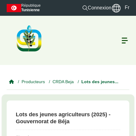
Skip to main content
République
Fr
Connexion
Tunisienne
Producteurs
CRDA Beja
Lots des jeunes...
Lots des jeunes agriculteurs (2025) -
Gouvernorat de Béja