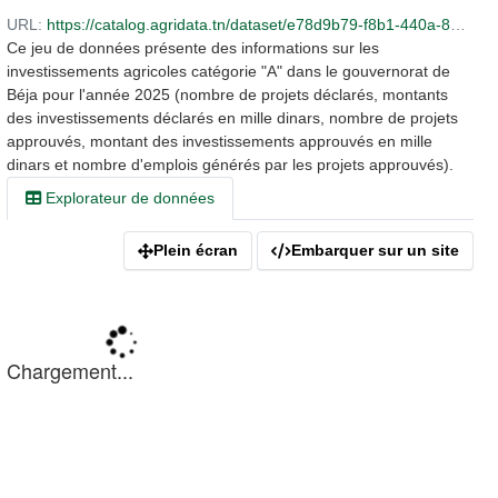
URL:
https://catalog.agridata.tn/dataset/e78d9b79-f8b1-440a-899e-e7e5489af83f/resource/8fc69c9b-3437-4dd2-a357-16e963303d3b/download/investissements-agricoles.xlsx
Ce jeu de données présente des informations sur les
investissements agricoles catégorie "A" dans le gouvernorat de
Béja pour l'année 2025 (nombre de projets déclarés, montants
des investissements déclarés en mille dinars, nombre de projets
approuvés, montant des investissements approuvés en mille
dinars et nombre d'emplois générés par les projets approuvés).
Explorateur de données
Plein écran
Embarquer sur un site