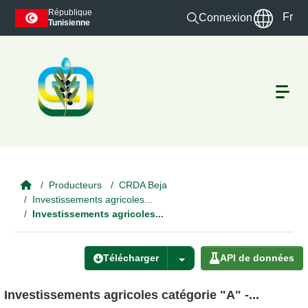
Skip to main content
République
Fr
Connexion
Tunisienne
Producteurs
CRDA Beja
Investissements agricoles...
Investissements agricoles...
Télécharger
API de données
Investissements agricoles catégorie "A" -...