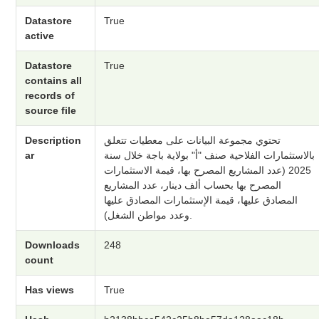
Datastore
True
active
Datastore
True
contains all
records of
source file
Description
تحتوي مجموعة البيانات على معطيات تتعلق
ar
بالاستثمارات الفلاحية صنف "أ" بولاية باجة خلال سنة
2025 (عدد المشاريع المصرح بها، قيمة الاستثمارات
المصرح بها بحساب ألف دينار، عدد المشاريع
المصادق عليها، قيمة الإستثمارات المصادق عليها
وعدد مواطن الشغل).
Downloads
248
count
Has views
True