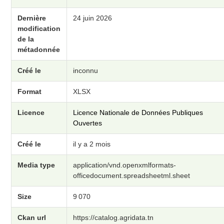
Dernière
24 juin 2026
modification
de la
métadonnée
Créé le
inconnu
Format
XLSX
Licence
Licence Nationale de Données Publiques
Ouvertes
Créé le
il y a 2 mois
Media type
application/vnd.openxmlformats-
officedocument.spreadsheetml.sheet
Size
9 070
Ckan url
https://catalog.agridata.tn