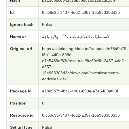
Hash
b2138bbce542c25b8be57da128aac18b
Id
8fc69c9b-3437-4dd2-a357-16e963303d3b
Ignore hash
False
Name ar
الاستثمارات الفلاحية صنف "أ" - ولاية باجة
Original url
https://catalog.agridata.tn/fr/dataset/e78d9b79-
f8b1-440a-899e-
e7e5489af83f/resource/8fc69c9b-3437-4dd2-
a357-
16e963303d3b/download/investissements-
agricoles.xlsx
Package id
e78d9b79-f8b1-440a-899e-e7e5489af83f
Position
0
Resource id
8fc69c9b-3437-4dd2-a357-16e963303d3b
Set url type
False