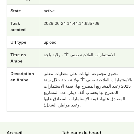
State
active
Task
2026-06-24 14:44:14.835736
created
Url type
upload
Titre en
الاستثمارات الفلاحية صنف "أ" - ولاية باجة
Arabe
Description
تحتوي مجموعة البيانات على معطيات تتعلق
en Arabe
بالاستثمارات الفلاحية صنف "أ" بولاية باجة خلال سنة
2025 (عدد المشاريع المصرح بها، قيمة الاستثمارات
المصرح بها بحساب ألف دينار، عدد المشاريع
المصادق عليها، قيمة الإستثمارات المصادق عليها
وعدد مواطن الشغل).
Accueil
Tableaux de board