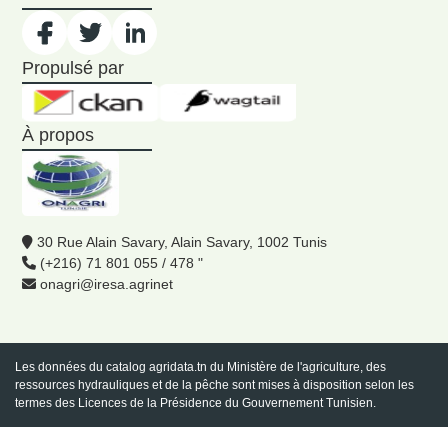
Propulsé par
À propos
30 Rue Alain Savary, Alain Savary, 1002 Tunis
(+216) 71 801 055 / 478 "
onagri@iresa.agrinet
Les données du catalog
agridata.tn
du Ministère de l'agriculture, des
ressources hydrauliques et de la pêche sont mises à disposition selon les
termes des Licences de la Présidence du Gouvernement Tunisien.