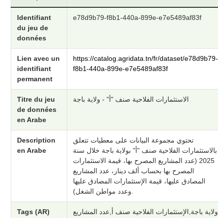
Identifiant
e78d9b79-f8b1-440a-899e-e7e5489af83f
du jeu de
données
Lien avec un
https://catalog.agridata.tn/fr/dataset/e78d9b79
identifiant
f8b1-440a-899e-e7e5489af83f
permanent
Titre du jeu
الاستثمارات الفلاحية صنف "أ" - ولاية باجة
de données
en Arabe
Description
تحتوي مجموعة البيانات على معطيات تتعلق
en Arabe
بالاستثمارات الفلاحية صنف "أ" بولاية باجة خلال سنة
2025 (عدد المشاريع المصرح بها، قيمة الاستثمارات
المصرح بها بحساب ألف دينار، عدد المشاريع
المصادق عليها، قيمة الإستثمارات المصادق عليها
وعدد مواطن الشغل).
Tags (AR)
لاية باجة,الإستثمارات الفلاحية صنف أ,عدد المشاريع