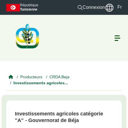
Skip to main content
République
Fr
Connexion
Tunisienne
Producteurs
CRDA Beja
Investissements agricoles...
Investissements agricoles catégorie
"A" - Gouvernorat de Béja