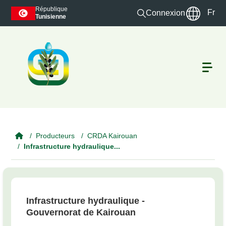
Skip to main content
République
Fr
Connexion
Tunisienne
Producteurs
CRDA Kairouan
Infrastructure hydraulique...
Infrastructure hydraulique -
Gouvernorat de Kairouan