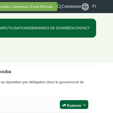
Fr
Connexion
ander L’ouverture D’une Donnée
S
RÉUTILISATIONS
DEMANDES DE DONNÉES
CONTACT
douba
t sa répartition par délégation dans le gouvernorat de
Explorer