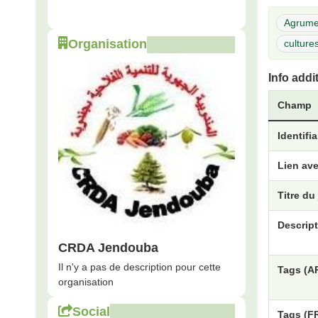
Agrum
Organisation
culture
Info addi
Champ
Identifi
Lien ave
Titre du
Descript
CRDA Jendouba
Il n'y a pas de description pour cette
Tags (A
organisation
Social
Tags (F