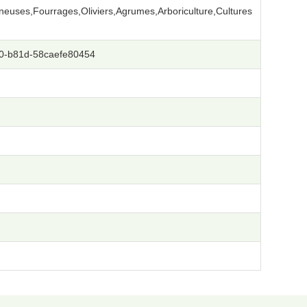
euses,Fourrages,Oliviers,Agrumes,Arboriculture,Cultures
0-b81d-58caefe80454