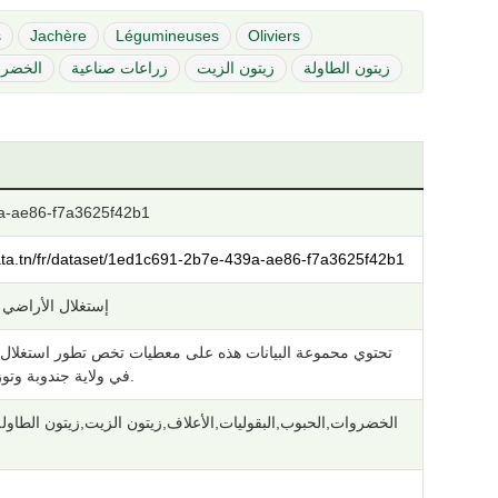
s
Jachère
Légumineuses
Oliviers
زيتون الطاولة
زيتون الزيت
زراعات صناعية
الخضر
a-ae86-f7a3625f42b1
data.tn/fr/dataset/1ed1c691-2b7e-439a-ae86-f7a3625f42b1
إستغلال الأراضي ا
تحتوي محموعة البيانات هذه على معطيات تخص تطور استغلال)
في ولاية جندوبة وتوزيعها حسب المعتمديات.
الخضروات,الحبوب,البقوليات,الأعلاف,زيتون الزيت,زيتون الطاو