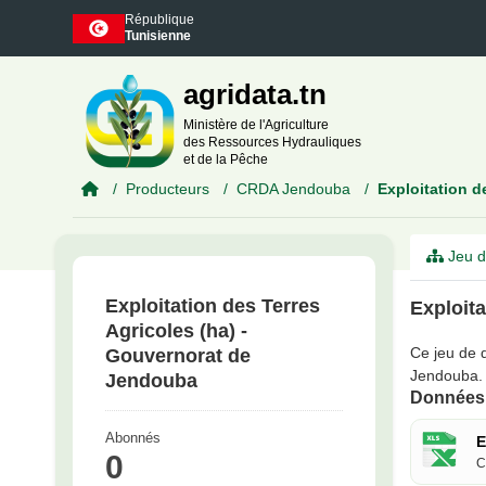
Skip to main content
République
Tunisienne
agridata.tn
Ministère de l'Agriculture
des Ressources Hydrauliques
et de la Pêche
Producteurs
CRDA Jendouba
Exploitation de
Jeu d
Exploitation des Terres
Exploita
Agricoles (ha) -
Ce jeu de d
Gouvernorat de
Jendouba.
Jendouba
Données 
Abonnés
E
0
C