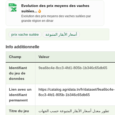
Evolution des prix moyens des vaches
suitées...
Evolution des prix moyens des vaches suitées par
grande région en dinar
prix vache suitée
أسعار الأبقار المتبوعة
Info additionnelle
Champ
Valeur
Identifiant
9ea6bc4e-8cc3-4fd1-805b-1b346c65db65
du jeu de
données
Lien avec un
https://catalog.agridata.tn/fr/dataset/9ea6bc4e-
identifiant
8cc3-4fd1-805b-1b346c65db65
permanent
Titre du jeu
تطور معدل أسعار الأبقار المتبوعة حسب الجهات