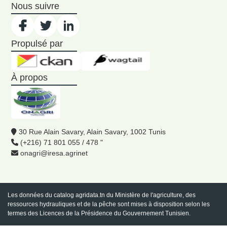
Nous suivre
Propulsé par
À propos
30 Rue Alain Savary, Alain Savary, 1002 Tunis
(+216) 71 801 055 / 478 "
onagri@iresa.agrinet
Les données du catalog
agridata.tn
du Ministère de l'agriculture, des
ressources hydrauliques et de la pêche sont mises à disposition selon les
termes des Licences de la Présidence du Gouvernement Tunisien.