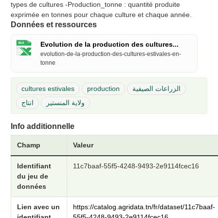
types de cultures -Production_tonne : quantité produite
exprimée en tonnes pour chaque culture et chaque année.
Données et ressources
Evolution de la production des cultures...
evolution-de-la-production-des-cultures-estivales-en-
tonne
cultures estivales
production
الزراعات الصيفية
ولاية المنستير
انتاج
Info additionnelle
Champ
Valeur
Identifiant
11c7baaf-55f5-4248-9493-2e9114fcec16
du jeu de
données
Lien avec un
https://catalog.agridata.tn/fr/dataset/11c7baaf-
identifiant
55f5-4248-9493-2e9114fcec16