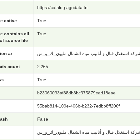
https://catalog.agridata.tn
e active
True
e contains all
True
of source file
ion ar
شركة استغلال قنال و أنابيب مياه الشمال مليون_ك_و_س
ds count
2 265
ws
True
b23060033af88db8bc375879ead18eae
55bab814-109e-406b-b232-7edbb8ff206f
hash
False
شركة استغلال قنال و أنابيب مياه الشمال مليون_ك_و_س