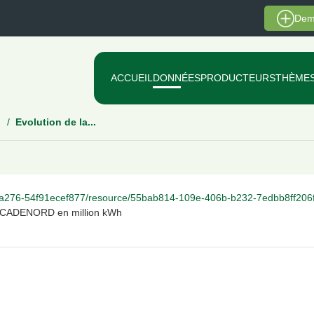
Dem
ACCUEIL
DONNÉES
PRODUCTEURS
THÈME
Evolution de la...
/55bab814-109e-406b-b232-7edbb8ff206f/download/energie-consommee-pour-les-complexe-de-la-secadenord-2.
 SECADENORD en million kWh