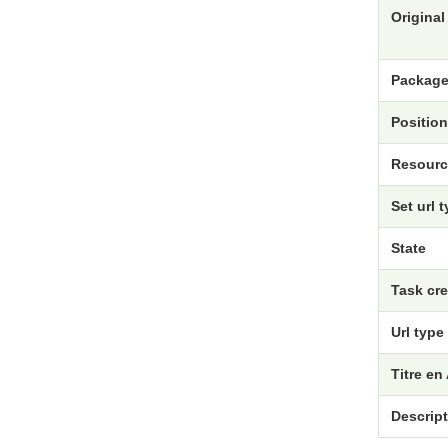
Original 
Package
Position
Resourc
Set url 
State
Task cr
Url type
Titre en
Descript