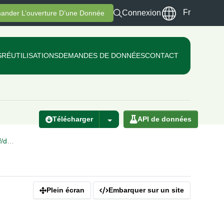
Fr
Connexion
ander L’ouverture D’une Donnée
S
RÉUTILISATIONS
DEMANDES DE DONNÉES
CONTACT
Télécharger
API de données
xlsx
Plein écran
Embarquer sur un site