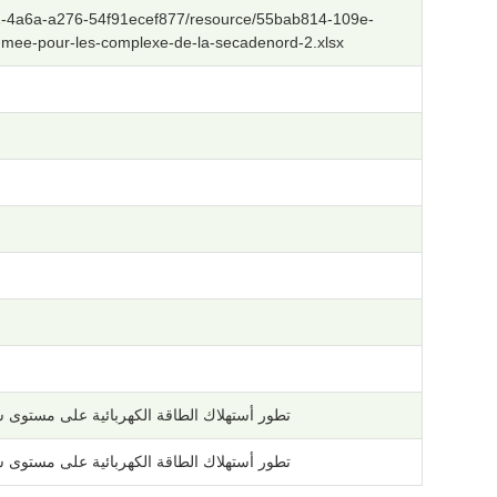
0441-4a6a-a276-54f91ecef877/resource/55bab814-109e-
mee-pour-les-complexe-de-la-secadenord-2.xlsx
تطور أستهلاك الطاقة الكهربائية على مستوى 
تطور أستهلاك الطاقة الكهربائية على مستوى 