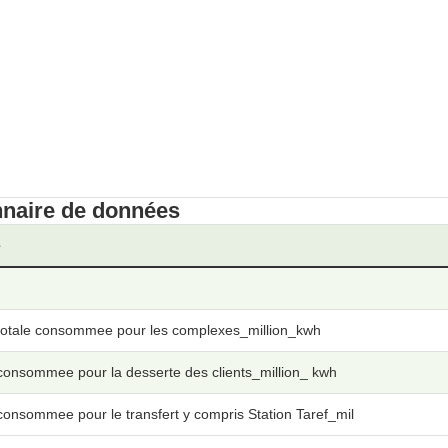
nnaire de données
e
totale consommee pour les complexes_million_kwh
consommee pour la desserte des clients_million_ kwh
consommee pour le transfert y compris Station Taref_mil