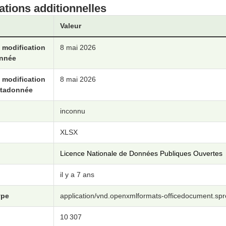
ations additionnelles
Valeur
 modification
8 mai 2026
onnée
 modification
8 mai 2026
étadonnée
inconnu
XLSX
Licence Nationale de Données Publiques Ouvertes
il y a 7 ans
ype
application/vnd.openxmlformats-officedocument.sp
10 307