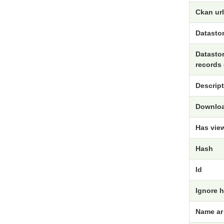
Ckan url
Datastor
Datastor
records 
Descript
Downloa
Has vie
Hash
Id
Ignore 
Name ar