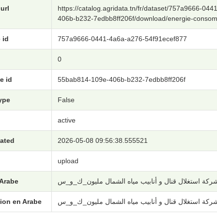
url
https://catalog.agridata.tn/fr/dataset/757a9666-
406b-b232-7edbb8ff206f/download/energie-consom
 id
757a9666-0441-4a6a-a276-54f91ecef877
0
e id
55bab814-109e-406b-b232-7edbb8ff206f
type
False
active
eated
2026-05-08 09:56:38.555521
upload
 Arabe
شركة استغلال قنال و أنابيب مياه الشمال مليون_ك_و_س
ion en Arabe
شركة استغلال قنال و أنابيب مياه الشمال مليون_ك_و_س