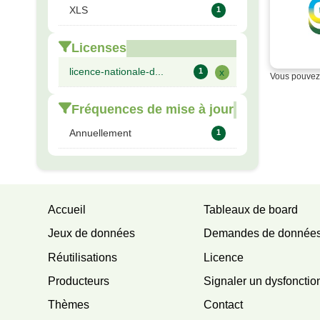
XLS
1
Licenses
licence-nationale-d...
1
x
Vous pouvez 
Fréquences de mise à jour
Annuellement
1
Accueil
Tableaux de board
Jeux de données
Demandes de donnée
Réutilisations
Licence
Producteurs
Signaler un dysfoncti
Thèmes
Contact