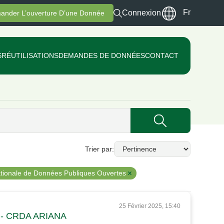
Fr
Connexion
ander L’ouverture D’une Donnée
S
RÉUTILISATIONS
DEMANDES DE DONNÉES
CONTACT
Trier par
tionale de Données Publiques Ouvertes
25 Février 2025, 15:40
ne - CRDA ARIANA