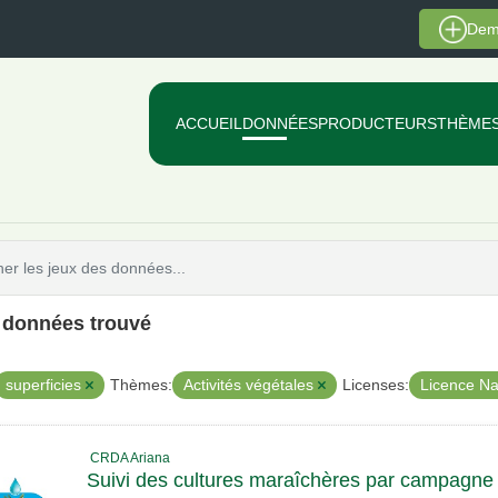
Dem
ACCUEIL
DONNÉES
PRODUCTEURS
THÈME
e données trouvé
superficies
Activités végétales
Licence Na
Thèmes:
Licenses:
CRDA Ariana
Suivi des cultures maraîchères par campag