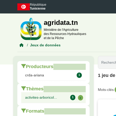
Skip to main content
République
Tunisienne
agridata.tn
Ministère de l'Agriculture
des Ressources Hydrauliques
et de la Pêche
Jeux de données
Producteurs
1 jeu d
crda-ariana
1
Thèmes
Mots-clés:
activites-arboricol...
1
x
Formats