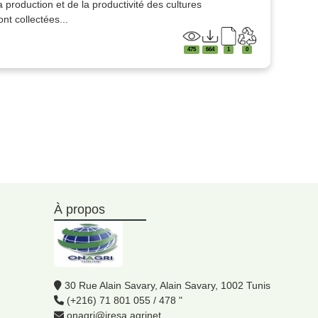
 production et de la productivité des cultures
t collectées...
475
664
1
0
À propos
30 Rue Alain Savary, Alain Savary, 1002 Tunis
(+216) 71 801 055 / 478 "
onagri@iresa.agrinet