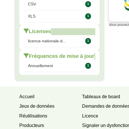
CSV
1
XLS
1
Vous pouvez 
Licenses
licence-nationale-d...
1
Fréquences de mise à jour
Annuellement
1
Accueil
Tableaux de board
Jeux de données
Demandes de donnée
Réutilisations
Licence
Producteurs
Signaler un dysfoncti