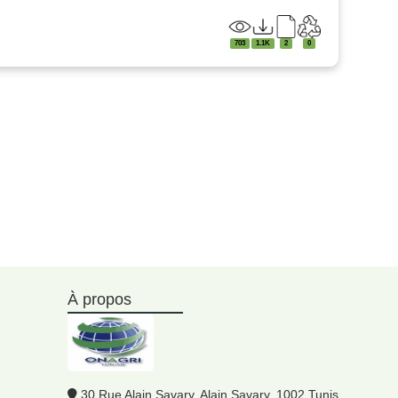
703
1.1K
2
0
À propos
30 Rue Alain Savary, Alain Savary, 1002 Tunis