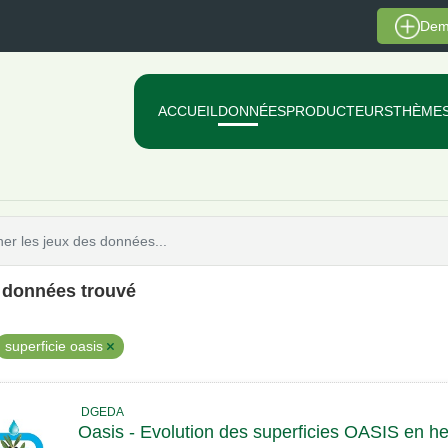
Dem
ACCUEIL
DONNÉES
PRODUCTEURS
THÈME
e données trouvé
superficie oasis
DGEDA
Oasis - Evolution des superficies OASIS en he