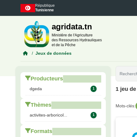
Skip to main content
République
Tunisienne
agridata.tn
Ministère de l'Agriculture
des Ressources Hydrauliques
et de la Pêche
Jeux de données
Producteurs
1 jeu d
dgeda
1
Thèmes
Mots-clés:
activites-arboricol...
1
Formats