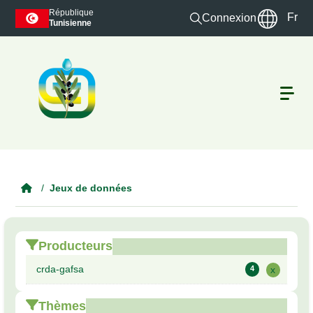
Skip to main content
République
Fr
Connexion
Tunisienne
Jeux de données
Producteurs
crda-gafsa
4
x
Thèmes