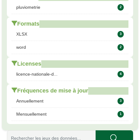
pluviometrie
2
Formats
XLSX
3
word
2
Licenses
licence-nationale-d...
4
Fréquences de mise à jour
Annuellement
3
Mensuellement
1