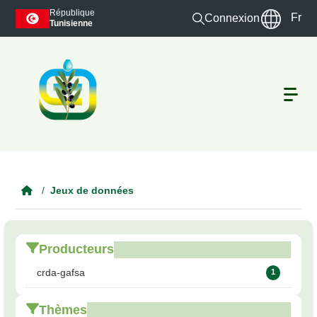
Skip to main content
République
Fr
Connexion
Tunisienne
Jeux de données
Producteurs
crda-gafsa
1
Thèmes