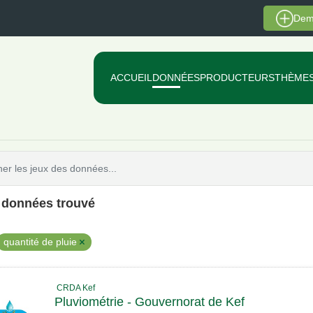
Dem
ACCUEIL
DONNÉES
PRODUCTEURS
THÈME
e données trouvé
quantité de pluie
CRDA Kef
Pluviométrie - Gouvernorat de Kef