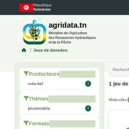
Skip to main content
République
Tunisienne
agridata.tn
Ministère de l'Agriculture
des Ressources Hydrauliques
et de la Pêche
Jeux de données
Producteurs
1 jeu d
crda-kef
1
Thèmes
Mots-clés:
pluviometrie
1
Formats