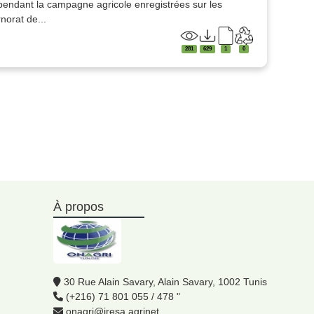
pendant la campagne agricole enregistrées sur les
norat de...
281
629
1
0
À propos
30 Rue Alain Savary, Alain Savary, 1002 Tunis
(+216) 71 801 055 / 478 "
onagri@iresa.agrinet