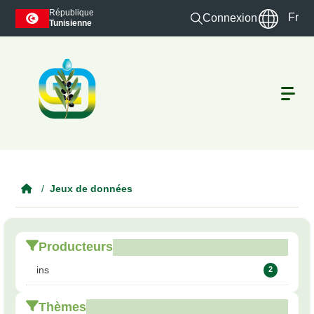
Skip to main content
République
Fr
Connexion
Tunisienne
Jeux de données
Producteurs
ins
2
Thèmes