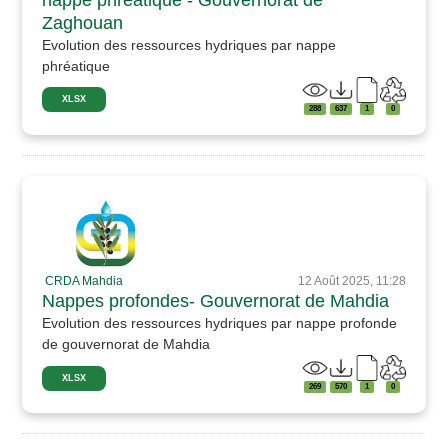
Zaghouan
Evolution des ressources hydriques par nappe
phréatique
XLSX
288
637
1
0
CRDA Mahdia
12 Août 2025, 11:28
Nappes profondes- Gouvernorat de Mahdia
Evolution des ressources hydriques par nappe profonde
de gouvernorat de Mahdia
XLSX
269
570
1
0