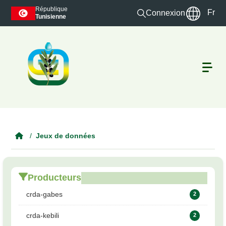
Skip to main content
République
Fr
Connexion
Tunisienne
Jeux de données
Producteurs
crda-gabes
2
crda-kebili
2