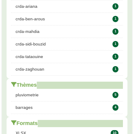
crda-ariana
1
crda-ben-arous
1
crda-mahdia
1
crda-sidi-bouzid
1
crda-tataouine
1
crda-zaghouan
1
Thèmes
pluviometrie
5
barrages
4
Formats
XLSX
10