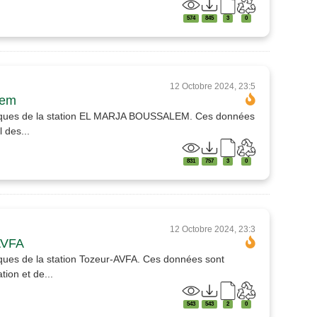
574
845
3
0
12 Octobre 2024, 23:5
lem
atiques de la station EL MARJA BOUSSALEM. Ces données
 des...
831
757
3
0
12 Octobre 2024, 23:3
AVFA
ques de la station Tozeur-AVFA. Ces données sont
ion et de...
543
543
2
0