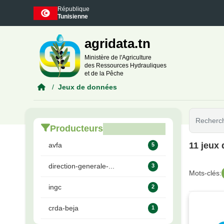
Skip to main content
République
Tunisienne
agridata.tn
Ministère de l'Agriculture
des Ressources Hydrauliques
et de la Pêche
Jeux de données
Producteurs
11 jeux
avfa
5
direction-generale-...
3
Mots-clés:
ingc
2
crda-beja
1