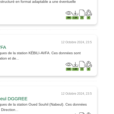
structuré en format adaptable a une éventuelle
394
1.1K
3
0
12 Octobre 2024, 23:5
VFA
ques de la station KÉBILI-AVFA. Ces données sont
ion et de...
545
1.6K
3
0
12 Octobre 2024, 23:5
abeul DGGREE
ques de la station Oued Souhil (Nabeul). Ces données
Direction...