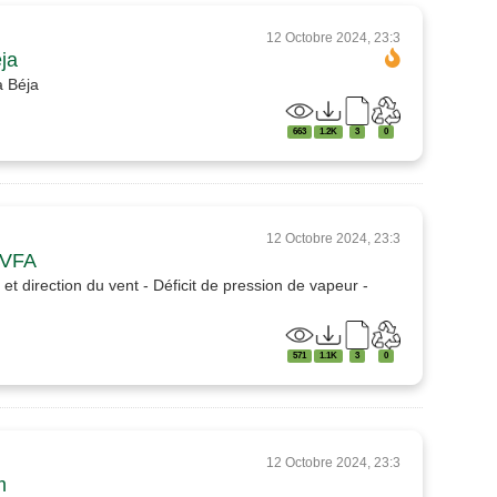
12 Octobre 2024, 23:3
ja
à Béja
663
1.2K
3
0
12 Octobre 2024, 23:3
AVFA
t direction du vent - Déficit de pression de vapeur -
571
1.1K
3
0
12 Octobre 2024, 23:3
m