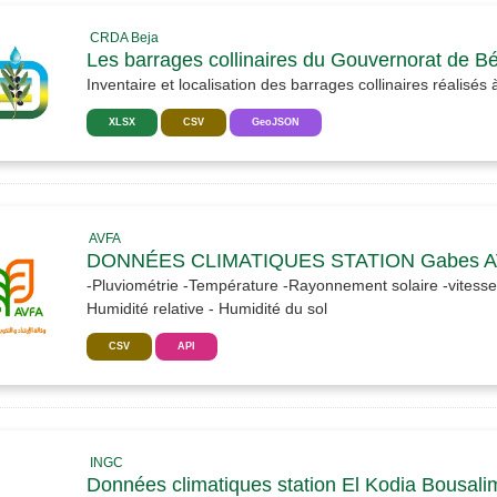
CRDA Beja
Les barrages collinaires du Gouvernorat de Bé
Inventaire et localisation des barrages collinaires réalisés 
XLSX
CSV
GeoJSON
AVFA
DONNÉES CLIMATIQUES STATION Gabes 
-Pluviométrie -Température -Rayonnement solaire -vitesse e
Humidité relative - Humidité du sol
CSV
API
INGC
Données climatiques station El Kodia Bousali