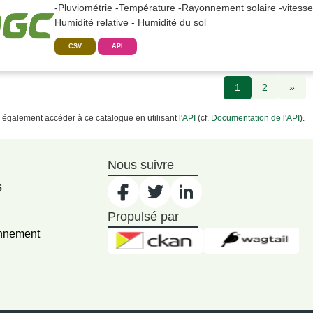
-Pluviométrie -Température -Rayonnement solaire -vitesse e
Humidité relative - Humidité du sol
CSV
API
1
2
»
également accéder à ce catalogue en utilisant l'
API
(cf.
Documentation de l'API
).
Nous suivre
s
Propulsé par
onnement