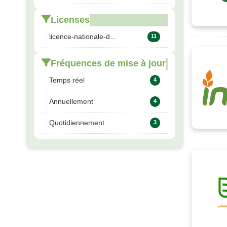
Licenses
licence-nationale-d...
11
Fréquences de mise à jour
Temps réel
4
Annuellement
4
Quotidiennement
3