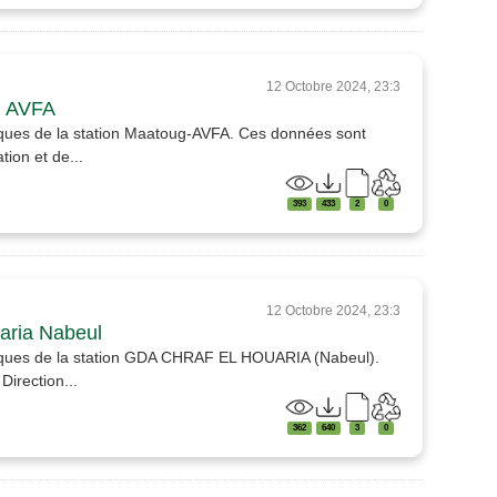
12 Octobre 2024, 23:3
 AVFA
iques de la station Maatoug-AVFA. Ces données sont
ion et de...
393
433
2
0
12 Octobre 2024, 23:3
aria Nabeul
tiques de la station GDA CHRAF EL HOUARIA (Nabeul).
irection...
362
640
3
0