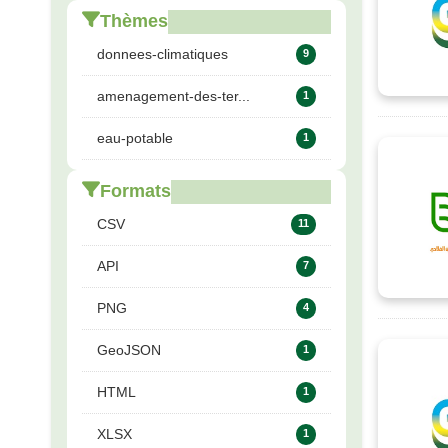
Thèmes
donnees-climatiques
9
amenagement-des-ter...
1
eau-potable
1
Formats
CSV
11
API
7
PNG
4
GeoJSON
1
HTML
1
XLSX
1