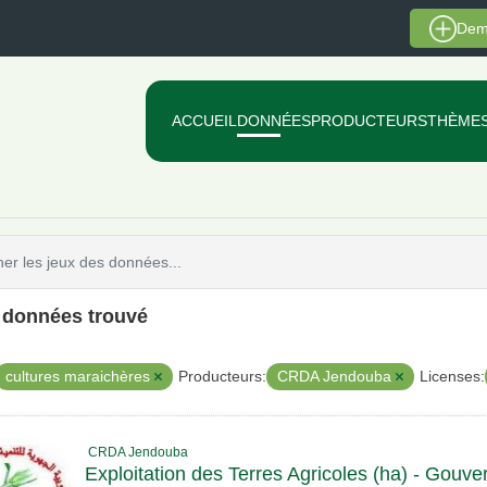
Dem
ACCUEIL
DONNÉES
PRODUCTEURS
THÈME
e données trouvé
cultures maraichères
CRDA Jendouba
Producteurs:
Licenses:
CRDA Jendouba
Exploitation des Terres Agricoles (ha) - Gouv