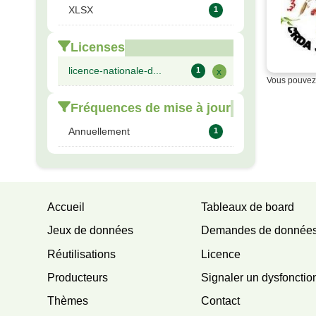
XLSX
1
Licenses
licence-nationale-d...
1
x
Vous pouvez 
Fréquences de mise à jour
Annuellement
1
Accueil
Tableaux de board
Jeux de données
Demandes de donnée
Réutilisations
Licence
Producteurs
Signaler un dysfoncti
Thèmes
Contact