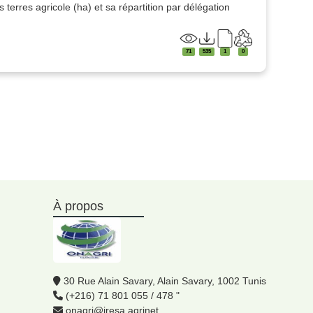
 terres agricole (ha) et sa répartition par délégation
71
535
1
0
À propos
30 Rue Alain Savary, Alain Savary, 1002 Tunis
(+216) 71 801 055 / 478 "
onagri@iresa.agrinet