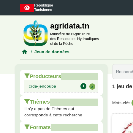
Skip to main content
République
Tunisienne
agridata.tn
Ministère de l'Agriculture
des Ressources Hydrauliques
et de la Pêche
Jeux de données
Producteurs
1 jeu d
crda-jendouba
1
x
Thèmes
Mots-clés:
Il n'y a pas de Thèmes qui
corresponde à cette recherche
Formats