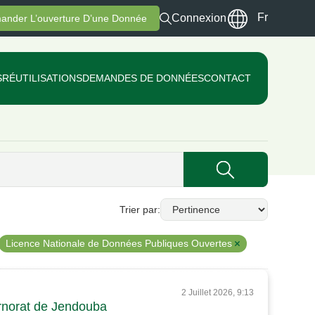
Fr
Connexion
ander L’ouverture D’une Donnée
S
RÉUTILISATIONS
DEMANDES DE DONNÉES
CONTACT
Trier par
Licence Nationale de Données Publiques Ouvertes
2 Juillet 2026, 9:13
ernorat de Jendouba