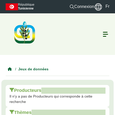
Skip to main content
République
Fr
Connexion
Tunisienne
Jeux de données
Producteurs
Il n'y a pas de Producteurs qui corresponde à cette
recherche
Thèmes