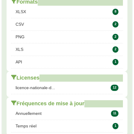
Formats
XLSX
8
CSV
2
PNG
2
XLS
2
API
1
Licenses
licence-nationale-d...
12
Fréquences de mise à jour
Annuellement
11
Temps réel
1