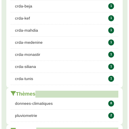
crda-beja
1
crda-kef
1
crda-mahdia
1
crda-medenine
1
crda-monastir
1
crda-siliana
1
crda-tunis
1
Thèmes
donnees-climatiques
8
pluviometrie
2