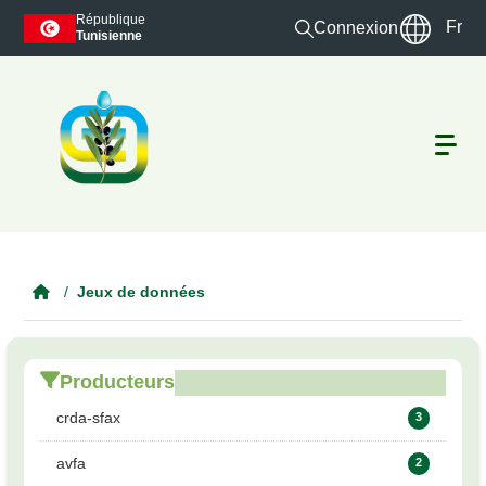
Skip to main content
République
Fr
Connexion
Tunisienne
Jeux de données
Producteurs
crda-sfax
3
avfa
2