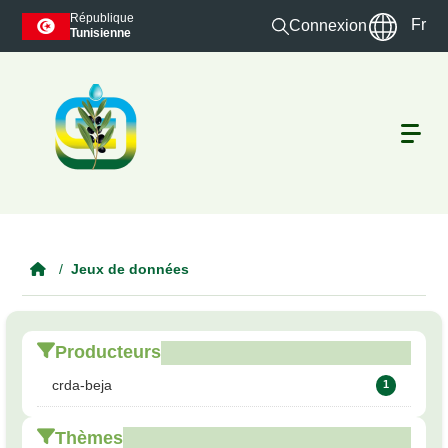
Skip to main content
République
Fr
Connexion
Tunisienne
Jeux de données
Producteurs
crda-beja
1
Thèmes