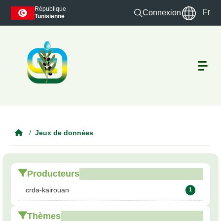
Skip to main content
République
Fr
Connexion
Tunisienne
Jeux de données
Producteurs
crda-kairouan
1
Thèmes