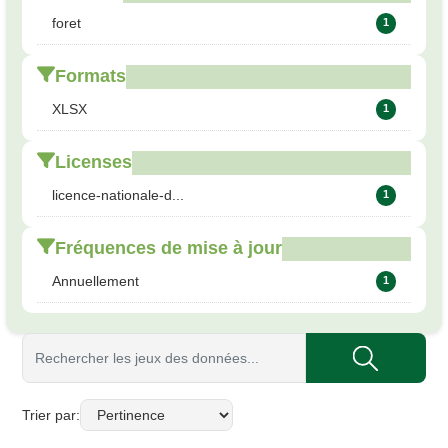
foret
1
Formats
XLSX
1
Licenses
licence-nationale-d...
1
Fréquences de mise à jour
Annuellement
1
Trier par