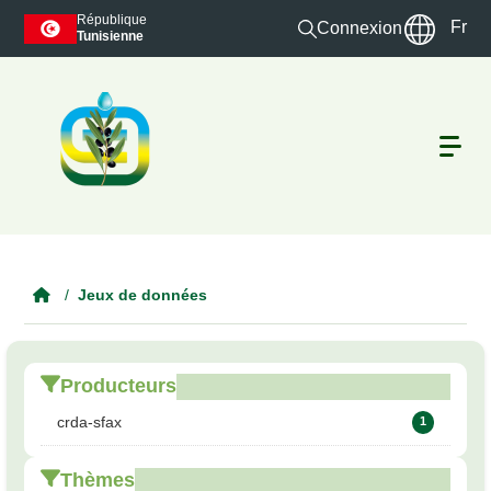
Skip to main content
République
Fr
Connexion
Tunisienne
Jeux de données
Producteurs
crda-sfax
1
Thèmes