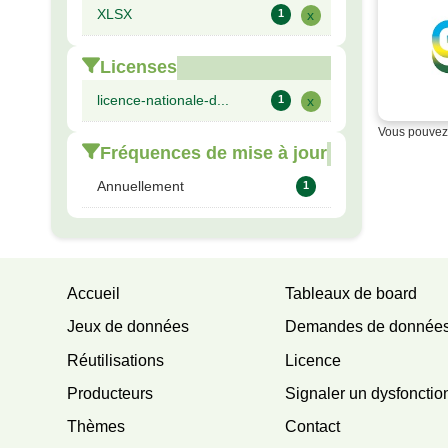
XLSX
1
x
Licenses
licence-nationale-d...
1
x
Vous pouvez 
Fréquences de mise à jour
Annuellement
1
Accueil
Tableaux de board
Jeux de données
Demandes de donnée
Réutilisations
Licence
Producteurs
Signaler un dysfoncti
Thèmes
Contact