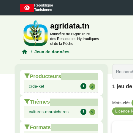
Skip to main content
République
Tunisienne
agridata.tn
Ministère de l'Agriculture
des Ressources Hydrauliques
et de la Pêche
Jeux de données
Producteurs
1 jeu d
crda-kef
1
x
Thèmes
Mots-clés:
Licence 
cultures-maraicheres
1
x
Formats