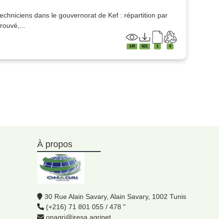
echniciens dans le gouvernorat de Kef : répartition par
ouvé,...
143
621
1
0
À propos
30 Rue Alain Savary, Alain Savary, 1002 Tunis
(+216) 71 801 055 / 478 "
onagri@iresa.agrinet