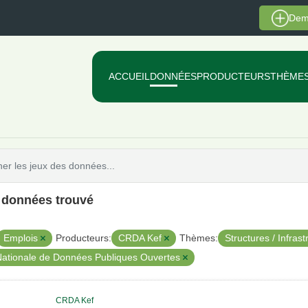
Dem
ACCUEIL
DONNÉES
PRODUCTEURS
THÈME
e données trouvé
Emplois
CRDA Kef
Structures / Infras
Producteurs:
Thèmes:
Nationale de Données Publiques Ouvertes
CRDA Kef