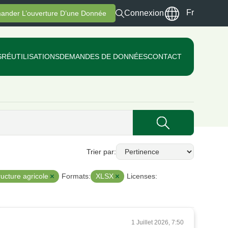
Fr
Connexion
ander L’ouverture D’une Donnée
S
RÉUTILISATIONS
DEMANDES DE DONNÉES
CONTACT
Trier par
tructure agricole
XLSX
Formats:
Licenses:
1 Juillet 2026, 7:50