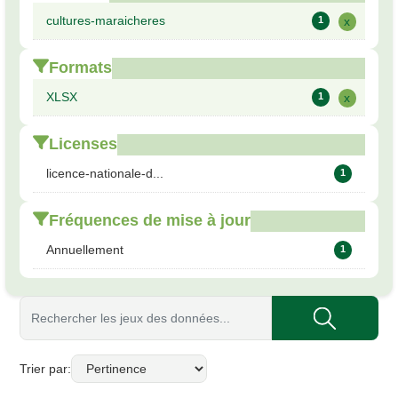
cultures-maraicheres
1
x
Formats
XLSX
1
x
Licenses
licence-nationale-d...
1
Fréquences de mise à jour
Annuellement
1
Trier par