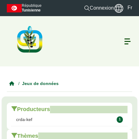
Skip to main content
République
Fr
Connexion
Tunisienne
Jeux de données
Producteurs
crda-kef
1
Thèmes