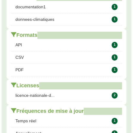
documentation1
1
donnees-climatiques
1
Formats
API
1
CSV
1
PDF
1
Licenses
licence-nationale-d...
2
Fréquences de mise à jour
Temps réel
1
1