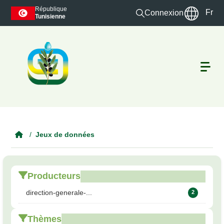
Skip to main content
République
Fr
Connexion
Tunisienne
Jeux de données
Producteurs
direction-generale-...
2
Thèmes