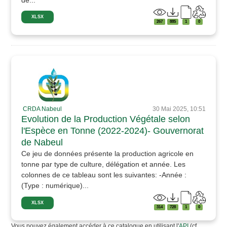
XLSX
267
885
1
0
CRDA Nabeul
30 Mai 2025, 10:51
Evolution de la Production Végétale selon
l'Espèce en Tonne (2022-2024)- Gouvernorat
de Nabeul
Ce jeu de données présente la production agricole en
tonne par type de culture, délégation et année. Les
colonnes de ce tableau sont les suivantes: -Année :
(Type : numérique)...
XLSX
314
728
1
0
Vous pouvez également accéder à ce catalogue en utilisant l'
API
(cf.