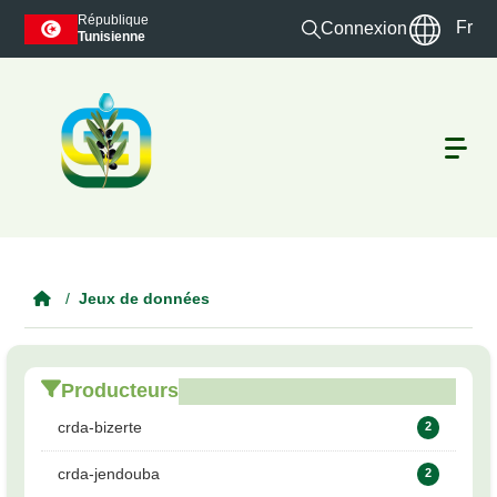
Skip to main content
République
Fr
Connexion
Tunisienne
Jeux de données
Producteurs
crda-bizerte
2
crda-jendouba
2