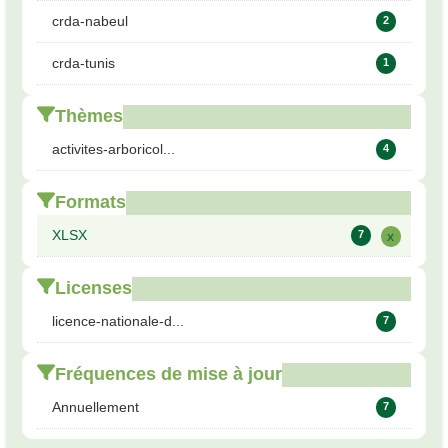
crda-nabeul
2
crda-tunis
1
Thèmes
activites-arboricol...
4
Formats
XLSX
7
x
Licenses
licence-nationale-d...
7
Fréquences de mise à jour
Annuellement
7