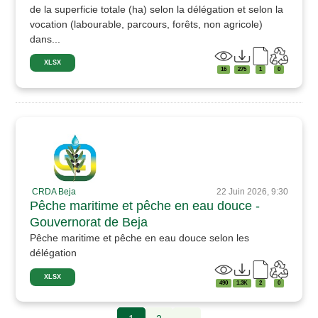
de la superficie totale (ha) selon la délégation et selon la
vocation (labourable, parcours, forêts, non agricole)
dans...
XLSX
16
275
1
0
CRDA Beja
22 Juin 2026, 9:30
Pêche maritime et pêche en eau douce -
Gouvernorat de Beja
Pêche maritime et pêche en eau douce selon les
délégation
XLSX
490
1.3K
2
0