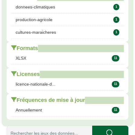
donnees-climatiques
1
production-agricole
1
cultures-maraicheres
1
Formats
XLSX
11
Licenses
licence-nationale-d...
11
Fréquences de mise à jour
Annuellement
11