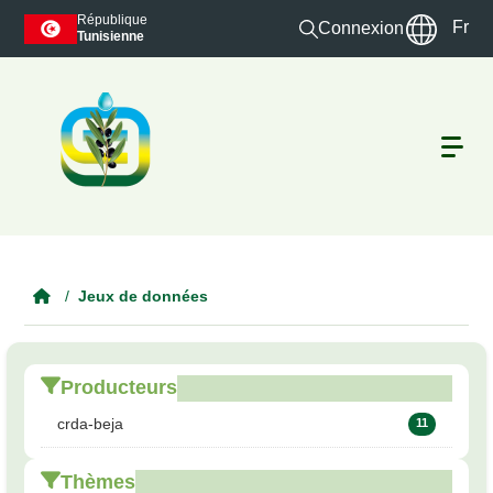
Skip to main content
République
Fr
Connexion
Tunisienne
Jeux de données
Producteurs
crda-beja
11
Thèmes