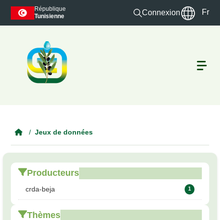
Skip to main content
République
Fr
Connexion
Tunisienne
Jeux de données
Producteurs
crda-beja
1
Thèmes