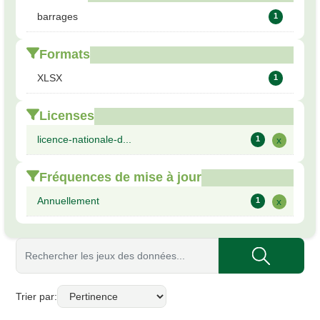
barrages
1
Formats
XLSX
1
Licenses
licence-nationale-d...
1
x
Fréquences de mise à jour
Annuellement
1
x
Trier par