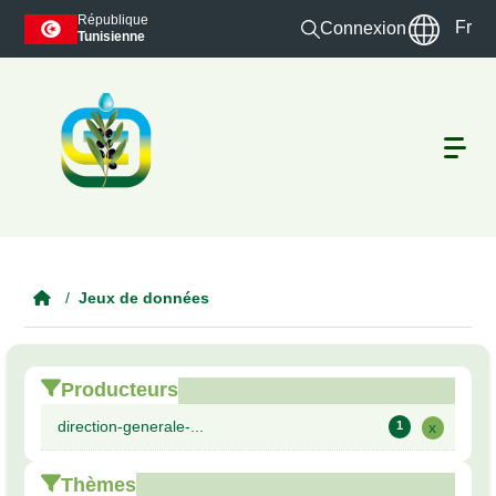
Skip to main content
République
Fr
Connexion
Tunisienne
Jeux de données
Producteurs
direction-generale-...
1
x
Thèmes