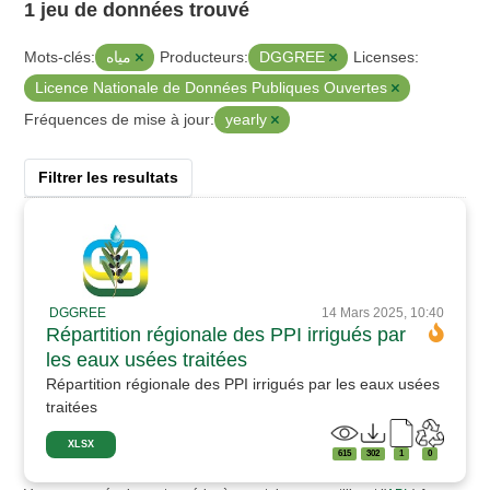
1 jeu de données trouvé
مياه
DGGREE
Mots-clés:
Producteurs:
Licenses:
Licence Nationale de Données Publiques Ouvertes
yearly
Fréquences de mise à jour:
Filtrer les resultats
DGGREE
14 Mars 2025, 10:40
Répartition régionale des PPI irrigués par
les eaux usées traitées
Répartition régionale des PPI irrigués par les eaux usées
traitées
XLSX
615
302
1
0