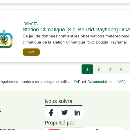
DGACTA
Station Climatique [Sidi Bouzid Rayhana] D
Ce jeu de données contient les observations météorologiqu
climatique de la station Climatique "Sidi Bouzid Rayhana", i
CSV
1
2
3
4
également accéder à ce catalogue en utilisant l'
API
(cf.
Documentation de l'API
).
Nous suivre
s
Propulsé par
onnement