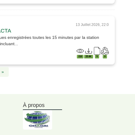
13 Juillet 2026, 22:0
GACTA
es enregistrées toutes les 15 minutes par la station
ncluant...
210
23.4K
5
0
»
À propos