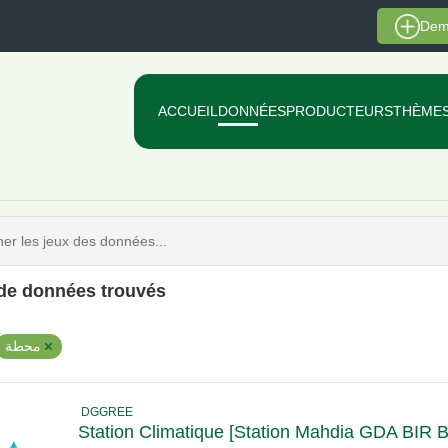
Dem
ACCUEIL
DONNÉES
PRODUCTEURS
THÈME
 de données trouvés
محطة
DGGREE
Station Climatique [Station Mahdia GDA B