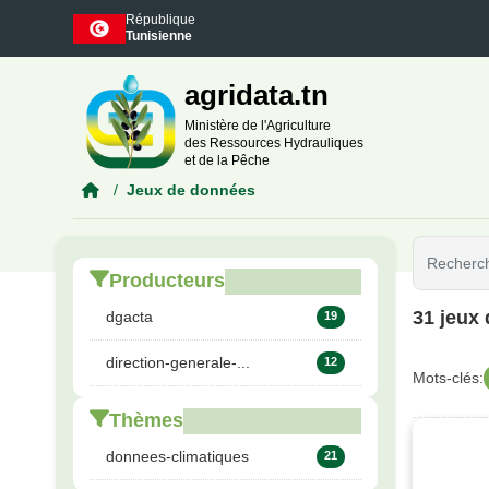
Skip to main content
République
Tunisienne
agridata.tn
Ministère de l'Agriculture
des Ressources Hydrauliques
et de la Pêche
Jeux de données
Producteurs
31 jeux
dgacta
19
direction-generale-...
12
Mots-clés:
Thèmes
donnees-climatiques
21