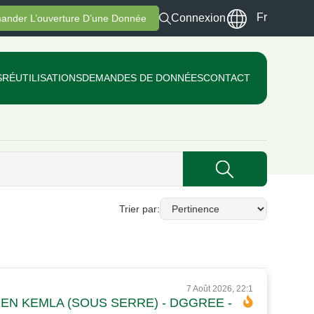
Fr
Connexion
ander L’ouverture D’une Donnée
S
RÉUTILISATIONS
DEMANDES DE DONNÉES
CONTACT
Trier par
7 Août 2026, 22:1
IR BEN KEMLA (SOUS SERRE) - DGGREE -