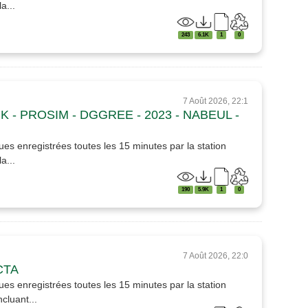
a...
243
6.1K
1
0
7 Août 2026, 22:1
IK - PROSIM - DGGREE - 2023 - NABEUL -
es enregistrées toutes les 15 minutes par la station
a...
190
5.9K
1
0
7 Août 2026, 22:0
ACTA
es enregistrées toutes les 15 minutes par la station
cluant...