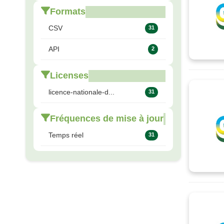
Formats
CSV
31
API
2
Licenses
licence-nationale-d...
31
Fréquences de mise à jour
Temps réel
31