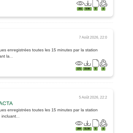
251
9.9K
8
0
7 Août 2026, 22:0
es enregistrées toutes les 15 minutes par la station
nt la...
171
23.6K
6
0
5 Août 2026, 22:2
GACTA
es enregistrées toutes les 15 minutes par la station
incluant...
269
31.5K
6
0