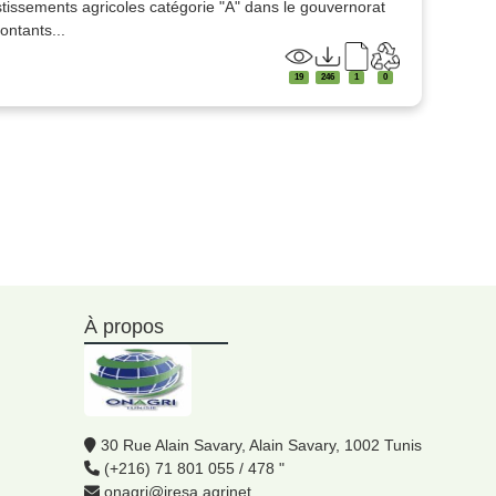
tissements agricoles catégorie "A" dans le gouvernorat
ontants...
19
246
1
0
À propos
30 Rue Alain Savary, Alain Savary, 1002 Tunis
(+216) 71 801 055 / 478 "
onagri@iresa.agrinet