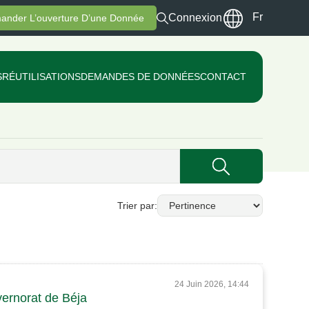
Fr
Connexion
ander L’ouverture D’une Donnée
S
RÉUTILISATIONS
DEMANDES DE DONNÉES
CONTACT
Trier par
24 Juin 2026, 14:44
vernorat de Béja