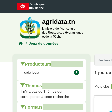
Skip to main content
République
Tunisienne
agridata.tn
Ministère de l'Agriculture
des Ressources Hydrauliques
et de la Pêche
Jeux de données
Producteurs
1 jeu d
crda-beja
1
Thèmes
Mots-clés:
Il n'y a pas de Thèmes qui
corresponde à cette recherche
Formats