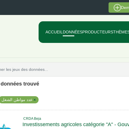
Dem
ACCUEIL
DONNÉES
PRODUCTEURS
THÈME
e données trouvé
عدد مواطن الشغل
CRDA Beja
Investissements agricoles catégorie "A" - Gou