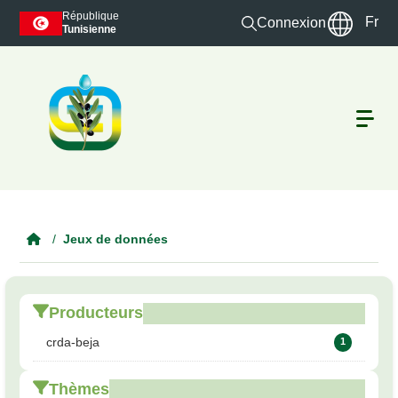
Skip to main content
République
Fr
Connexion
Tunisienne
Jeux de données
Producteurs
crda-beja
1
Thèmes