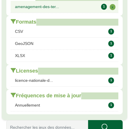
amenagement-des-ter...
1
x
Formats
CSV
1
GeoJSON
1
XLSX
1
Licenses
licence-nationale-d...
1
Fréquences de mise à jour
Annuellement
1