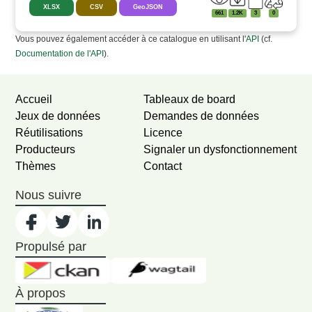
XLSX
CSV
GeoJSON
661
1.2K
3
0
Vous pouvez également accéder à ce catalogue en utilisant l'
API
(cf.
Documentation de l'API
).
Accueil
Tableaux de board
Jeux de données
Demandes de données
Réutilisations
Licence
Producteurs
Signaler un dysfonctionnement
Thèmes
Contact
Nous suivre
Propulsé par
À propos