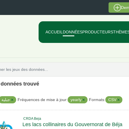
Dem
ACCUEIL
DONNÉES
PRODUCTEURS
THÈME
e données trouvé
جبلية
yearly
CSV
Fréquences de mise à jour:
Formats:
CRDA Beja
Les lacs collinaires du Gouvernorat de Béja