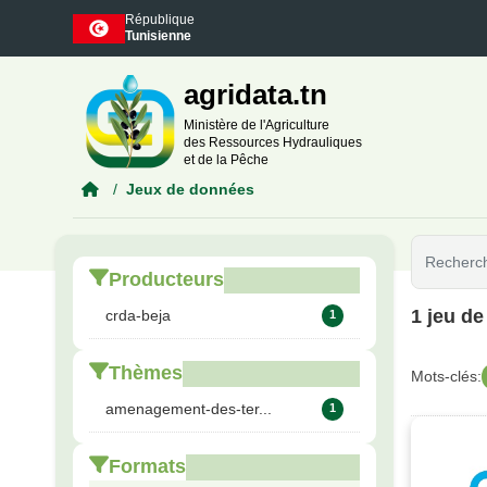
Skip to main content
République
Tunisienne
agridata.tn
Ministère de l'Agriculture
des Ressources Hydrauliques
et de la Pêche
Jeux de données
Producteurs
1 jeu d
crda-beja
1
Thèmes
Mots-clés:
amenagement-des-ter...
1
Formats