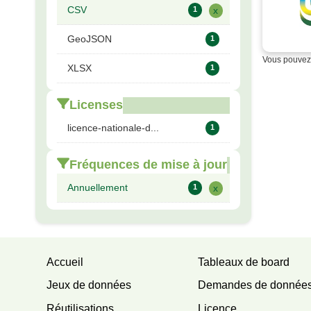
CSV
1
x
GeoJSON
1
Vous pouvez 
XLSX
1
Licenses
licence-nationale-d...
1
Fréquences de mise à jour
Annuellement
1
x
Accueil
Tableaux de board
Jeux de données
Demandes de donnée
Réutilisations
Licence