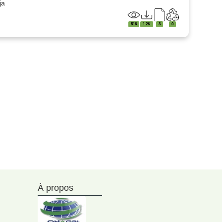
ja
516
1.2K
3
0
À propos