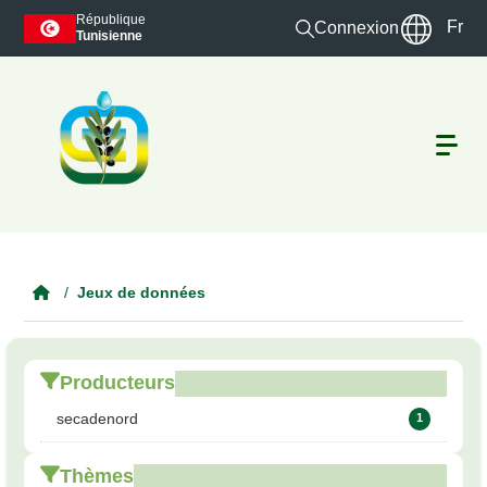
Skip to main content
République
Fr
Connexion
Tunisienne
Jeux de données
Producteurs
secadenord
1
Thèmes