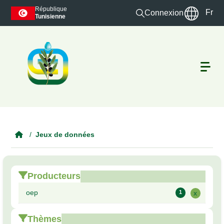
Skip to main content
République
Fr
Connexion
Tunisienne
Jeux de données
Producteurs
oep
1
x
Thèmes