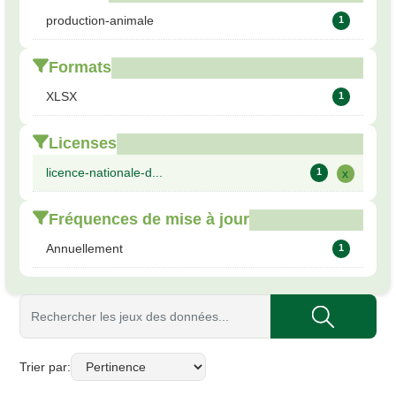
production-animale
1
Formats
XLSX
1
Licenses
licence-nationale-d...
1
x
Fréquences de mise à jour
Annuellement
1
Trier par