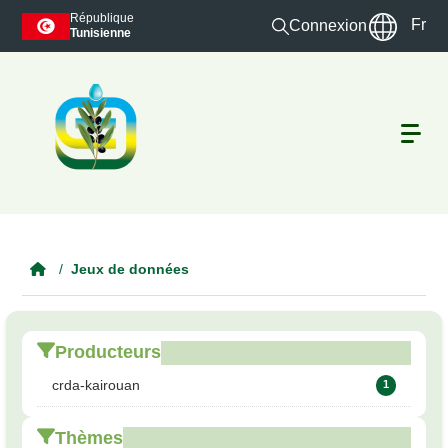
Skip to main content
République
Fr
Connexion
Tunisienne
Jeux de données
Producteurs
crda-kairouan
1
Thèmes