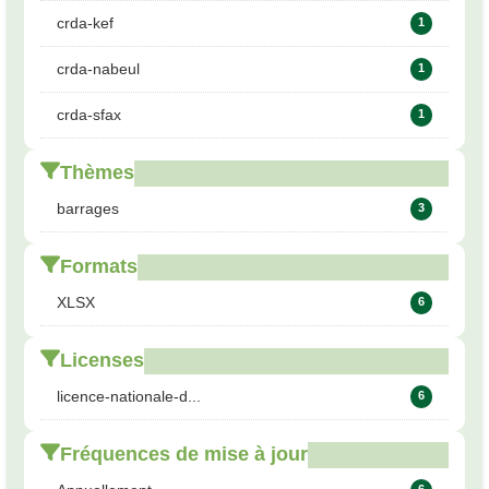
crda-kef
1
crda-nabeul
1
crda-sfax
1
Thèmes
barrages
3
Formats
XLSX
6
Licenses
licence-nationale-d...
6
Fréquences de mise à jour
6