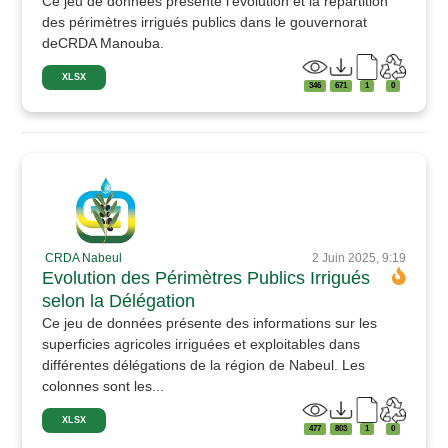
Ce jeu de données présente l'évolution et la répartition
des périmètres irrigués publics dans le gouvernorat
deCRDA Manouba.
XLSX
346
671
1
0
CRDA Nabeul
2 Juin 2025, 9:19
Evolution des Périmètres Publics Irrigués
selon la Délégation
Ce jeu de données présente des informations sur les
superficies agricoles irriguées et exploitables dans
différentes délégations de la région de Nabeul. Les
colonnes sont les...
XLSX
477
803
1
0