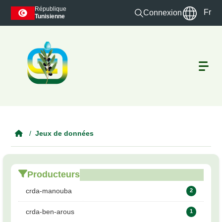
Skip to main content
République
Fr
Connexion
Tunisienne
Jeux de données
Producteurs
crda-manouba
2
crda-ben-arous
1