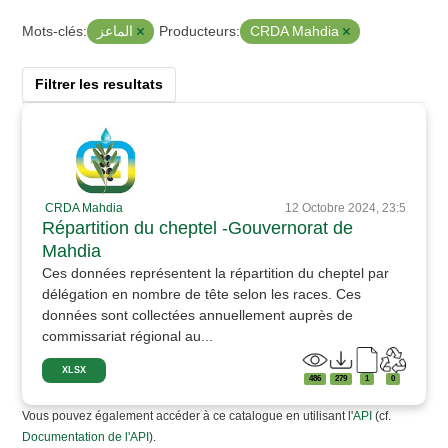
الماعز
CRDA Mahdia
Mots-clés:
Producteurs:
Filtrer les resultats
CRDA Mahdia
12 Octobre 2024, 23:5
Répartition du cheptel -Gouvernorat de
Mahdia
Ces données représentent la répartition du cheptel par
délégation en nombre de tête selon les races. Ces
données sont collectées annuellement auprès de
commissariat régional au...
XLSX
486
279
1
0
Vous pouvez également accéder à ce catalogue en utilisant l'
API
(cf.
Documentation de l'API
).