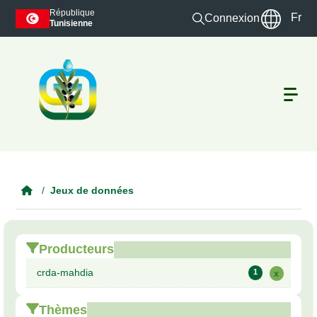
Skip to main content
République
Fr
Connexion
Tunisienne
Jeux de données
Producteurs
crda-mahdia
1
x
Thèmes