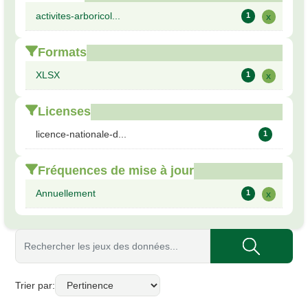
activites-arboricol...
1
x
Formats
XLSX
1
x
Licenses
licence-nationale-d...
1
Fréquences de mise à jour
Annuellement
1
x
Trier par