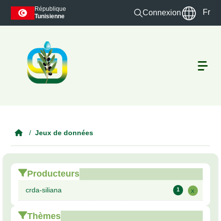
Skip to main content
République
Fr
Connexion
Tunisienne
Jeux de données
Producteurs
crda-siliana
1
x
Thèmes