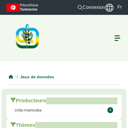
Skip to main content
République
Fr
Connexion
Tunisienne
Jeux de données
Producteurs
crda-manouba
1
Thèmes