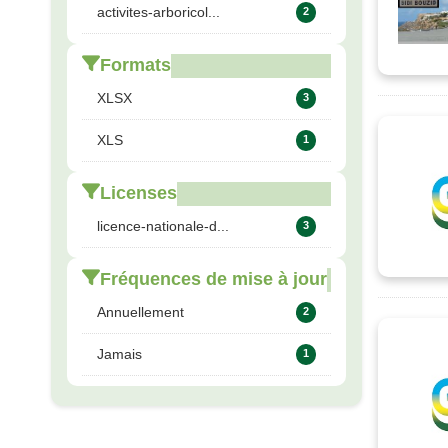
activites-arboricol...
2
Formats
XLSX
3
XLS
1
Licenses
licence-nationale-d...
3
Fréquences de mise à jour
Annuellement
2
Jamais
1