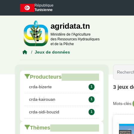
Skip to main content
République
Tunisienne
agridata.tn
Ministère de l'Agriculture
des Ressources Hydrauliques
et de la Pêche
Jeux de données
Producteurs
3 jeux 
crda-bizerte
1
crda-kairouan
1
Mots-clés:
crda-sidi-bouzid
1
Thèmes