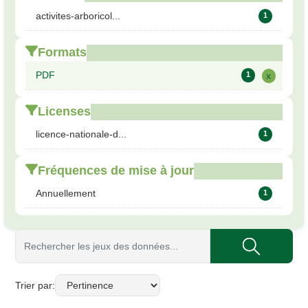
activites-arboricol...
1
Formats
PDF
1
x
Licenses
licence-nationale-d...
1
Fréquences de mise à jour
Annuellement
1
Trier par