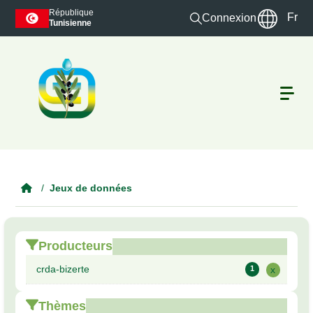
Skip to main content
République
Fr
Connexion
Tunisienne
Jeux de données
Producteurs
crda-bizerte
1
x
Thèmes