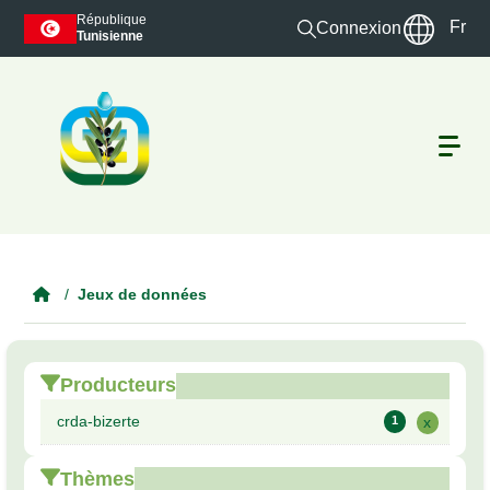
Skip to main content
République
Fr
Connexion
Tunisienne
Jeux de données
Producteurs
crda-bizerte
1
x
Thèmes