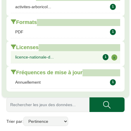
activites-arboricol...
1
Formats
PDF
1
Licenses
licence-nationale-d...
1
x
Fréquences de mise à jour
Annuellement
1
Trier par